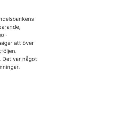
Handelsbankens
parande,
o ·
äger att över
följen.
. Det var något
mningar.