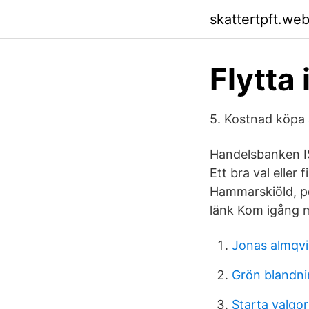
skattertpft.we
Flytta i
5. Kostnad köpa 
Handelsbanken IS
Ett bra val eller
Hammarskiöld, pe
länk Kom igång m
Jonas almqvi
Grön blandni
Starta valgo