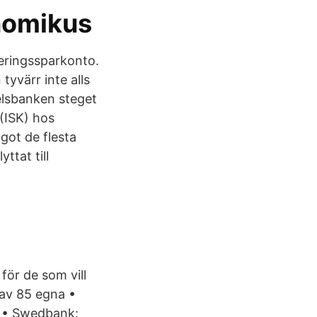
nomikus
steringssparkonto.
yvärr inte alls
elsbanken steget
 (ISK) hos
got de flesta
ttat till
ör de som vill
­av 85 egna •
a • Swedbank: