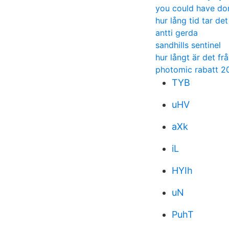
you could have don
hur lång tid tar de
antti gerda
sandhills sentinel
hur långt är det fr
photomic rabatt 2
TYB
uHV
aXk
iL
HYIh
uN
PuhT