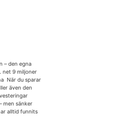
en – den egna
. net 9 miljoner
na När du sparar
ller även den
vesteringar
 – men sänker
r alltid funnits