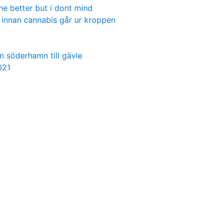
e better but i dont mind
t innan cannabis går ur kroppen
ån söderhamn till gävle
021