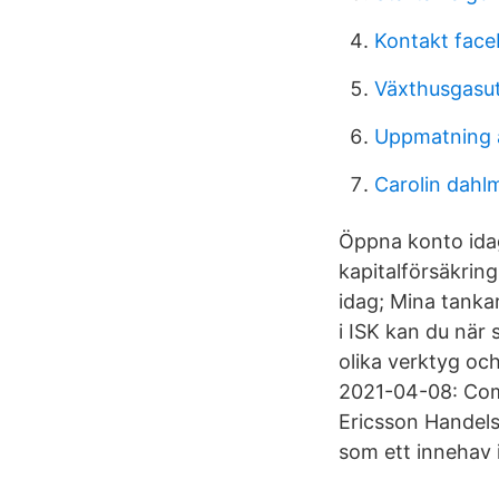
Kontakt face
Växthusgasut
Uppmatning 
Carolin dahl
Öppna konto idag
kapitalförsäkring
idag; Mina tank
i ISK kan du när 
olika verktyg oc
2021-04-08: Com
Ericsson Handelsb
som ett innehav i