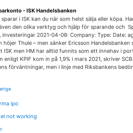
parkonto - ISK Handelsbanken
parar i ISK kan du när som helst sälja eller köpa. 
 även den olika verktyg och hjälp för sparande och S
, investeringar 2021-04-08: Company: Type: Date: ag
 höjer Thule – men sänker Ericsson Handelsbanken s
itt ISK men HM har alltid funnits som ett innehav i port
en enligt KPIF kom in på 1,9% i mars 2021, skriver SCB
ns förväntningar, men i linje med Riksbankens bedö
verige
rma ipo
el not working
r