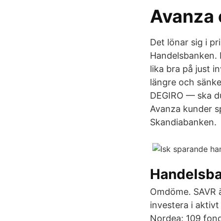
Avanza 
Det lönar sig i pr
Handelsbanken. H
lika bra på just
längre och sänker
DEGIRO — ska du 
Avanza kunder spr
Skandiabanken.
Handelsb
Omdöme. SAVR är 
investera i aktiv
Nordea: 109 fond