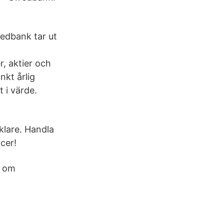
wedbank tar ut
r, aktier och
nkt årlig
 i värde.
klare. Handla
cer!
r om