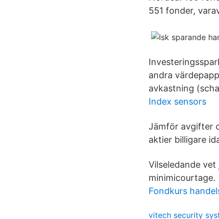
551 fonder, vara
Investeringsspark
andra värdepapper
avkastning (schab
Index sensors
Jämför avgifter 
aktier billigare 
Vilseledande vet 
minimicourtage.
Fondkurs handels
vitech security sys