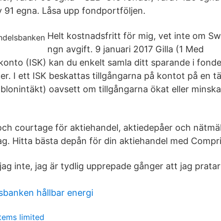
v 91 egna. Låsa upp fondportföljen.
Helt kostnadsfritt för mig, vet inte om S
ngn avgift. 9 januari 2017 Gilla (1 Med
onto (ISK) kan du enkelt samla ditt sparande i fonde
. I ett ISK beskattas tillgångarna på kontot på en tä
lonintäkt) oavsett om tillgångarna ökat eller minskat
och courtage för aktiehandel, aktiedepåer och nätmä
idag. Hitta bästa depån för din aktiehandel med Compri
jag inte, jag är tydlig upprepade gånger att jag prata
banken hållbar energi
tems limited