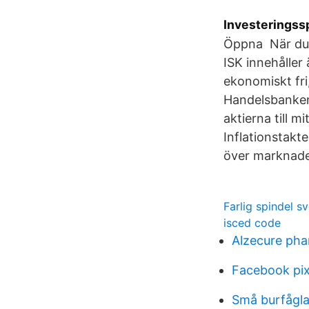
Investeringss
Öppna När du s
ISK innehåller
ekonomiskt fri
Handelsbanken
aktierna till m
Inflationstakt
över marknade
Farlig spindel s
isced code
Alzecure pha
Facebook pix
Små burfågla