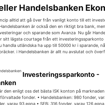
eller Handelsbanken Eko
incip alltid att gå över från vanligt konto till ett inve
andelsbanken är också den en riktigt bra bank, men t
 investeringar och sparande som Avanza Nu går Hand
 sitt lägsta courtage från ett investeringssparkonto
handla utländska ha upp till 50000 kr i sparande, nå
äcker. i Handelsbanken är allt nu avslutat och överfly
Investeringssparkonto -
anken
den enligt oss det bästa ISK konton på marknaden f
t förvaltade fonder. • Handelsbanken: 980 fonder, var
er, varav 93 egna • SEB: 316 fonder, varav 126 egn