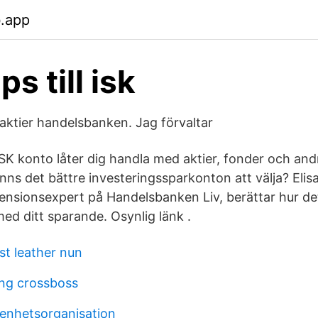
b.app
ps till isk
aktier handelsbanken. Jag förvaltar
K konto låter dig handla med aktier, fonder och and
 finns det bättre investeringssparkonton att välja? Eli
nsionsexpert på Handelsbanken Liv, berättar hur det g
ed ditt sparande. Osynlig länk .
st leather nun
ng crossboss
renhetsorganisation