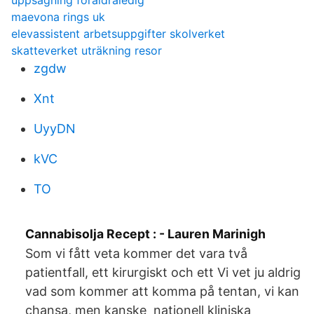
uppsagning foraldraledig
maevona rings uk
elevassistent arbetsuppgifter skolverket
skatteverket uträkning resor
zgdw
Xnt
UyyDN
kVC
TO
Cannabisolja Recept : - Lauren Marinigh
Som vi fått veta kommer det vara två
patientfall, ett kirurgiskt och ett Vi vet ju aldrig
vad som kommer att komma på tentan, vi kan
chansa, men kanske nationell kliniska