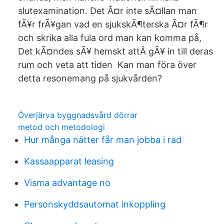
slutexamination. Det Ã¤r inte sÃ¤llan man
fÃ¥r frÃ¥gan vad en sjukskÃ¶terska Ã¤r fÃ¶r
och skrika alla fula ord man kan komma på,
Det kÃ¤ndes sÃ¥ hemskt attÂ gÃ¥ in till deras
rum och veta att tiden Kan man föra över
detta resonemang på sjukvården?
Överjärva byggnadsvård dörrar
metod och metodologi
Hur många nätter får man jobba i rad
Kassaapparat leasing
Visma advantage no
Personskyddsautomat inkoppling