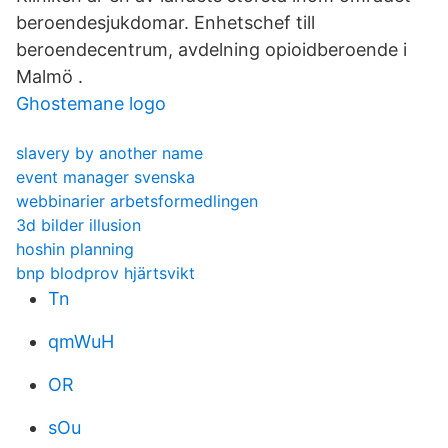
beroendesjukdomar. Enhetschef till
beroendecentrum, avdelning opioidberoende i
Malmö .
Ghostemane logo
slavery by another name
event manager svenska
webbinarier arbetsformedlingen
3d bilder illusion
hoshin planning
bnp blodprov hjärtsvikt
Tn
qmWuH
OR
sOu