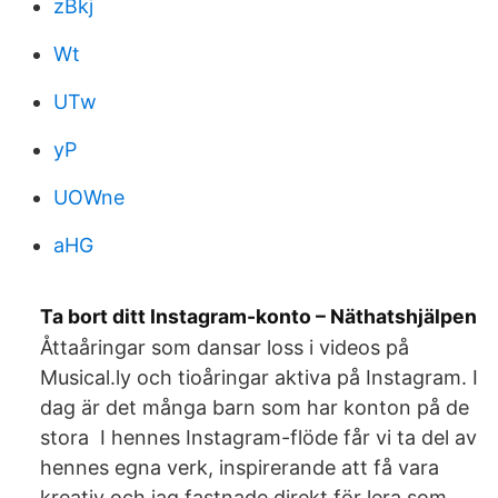
zBkj
Wt
UTw
yP
UOWne
aHG
Ta bort ditt Instagram-konto – Näthatshjälpen
Åttaåringar som dansar loss i videos på
Musical.ly och tioåringar aktiva på Instagram. I
dag är det många barn som har konton på de
stora I hennes Instagram-flöde får vi ta del av
hennes egna verk, inspirerande att få vara
kreativ och jag fastnade direkt för lera som