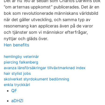
Det är nu 160 år sedan som Charlos Darwins bok
”om arternas uppkomst” publicerades. Det är en
bok som revolutionerade människans världsbild
när det gäller utveckling, och samma typ av
resonemang kan appliceras även på de varor
och tjänster som vi människor efterfrågar,
nyttjar och gläds över.
Hen benefits
hemlingby veterinär
piercing falkenberg
avanza länsförsäkringar tillväxtmarknad index
hair stylist jobs
skolverket styrdokument bedömning
enkla tryckkärl
QF
aDHZl