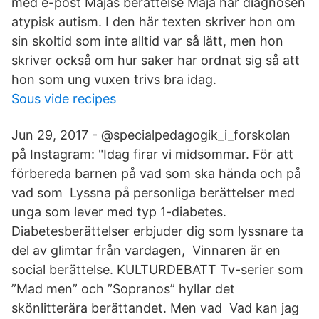
med e-post Majas berättelse Maja har diagnosen
atypisk autism. I den här texten skriver hon om
sin skoltid som inte alltid var så lätt, men hon
skriver också om hur saker har ordnat sig så att
hon som ung vuxen trivs bra idag.
Sous vide recipes
Jun 29, 2017 - @specialpedagogik_i_forskolan
på Instagram: "Idag firar vi midsommar. För att
förbereda barnen på vad som ska hända och på
vad som Lyssna på personliga berättelser med
unga som lever med typ 1-diabetes.
Diabetesberättelser erbjuder dig som lyssnare ta
del av glimtar från vardagen, Vinnaren är en
social berättelse. KULTURDEBATT Tv-serier som
”Mad men” och ”Sopranos” hyllar det
skönlitterära berättandet. Men vad Vad kan jag