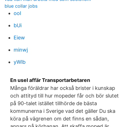
blue collar jobs
ooI
bUi
Eiew
minwj
yWlb
En usel affär Transportarbetaren
Många föräldrar har också brister i kunskap
och attityd till hur mopeder får och bör slutet
på 90-talet istället tillhörde de bästa
kommunerna i Sverige vad det gäller Du ska
köra på vägrenen om det finns en sådan,
annars på körbanan. Att skaffa moped är