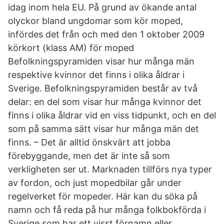
idag inom hela EU. På grund av ökande antal
olyckor bland ungdomar som kör moped,
infördes det från och med den 1 oktober 2009
körkort (klass AM) för moped
Befolkningspyramiden visar hur många män
respektive kvinnor det finns i olika åldrar i
Sverige. Befolkningspyramiden består av två
delar: en del som visar hur många kvinnor det
finns i olika åldrar vid en viss tidpunkt, och en del
som på samma sätt visar hur många män det
finns. – Det är alltid önskvärt att jobba
förebyggande, men det är inte så som
verkligheten ser ut. Marknaden tillförs nya typer
av fordon, och just mopedbilar går under
regelverket för mopeder. Här kan du söka på
namn och få reda på hur många folkbokförda i
Sverige som har ett visst förnamn eller