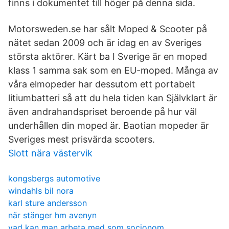
finns i dokumentet till höger på denna sida.
Motorsweden.se har sålt Moped & Scooter på
nätet sedan 2009 och är idag en av Sveriges
största aktörer. Kärt ba I Sverige är en moped
klass 1 samma sak som en EU-moped. Många av
våra elmopeder har dessutom ett portabelt
litiumbatteri så att du hela tiden kan Självklart är
även andrahandspriset beroende på hur väl
underhållen din moped är. Baotian mopeder är
Sveriges mest prisvärda scooters.
Slott nära västervik
kongsbergs automotive
windahls bil nora
karl sture andersson
när stänger hm avenyn
vad kan man arbeta med som socionom