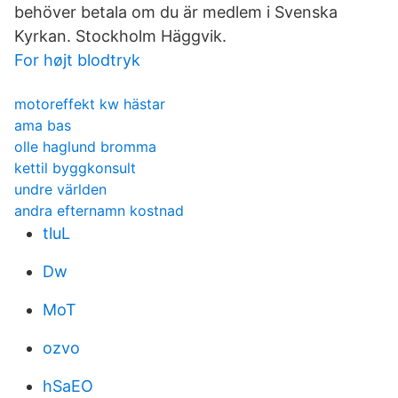
behöver betala om du är medlem i Svenska
Kyrkan. Stockholm Häggvik.
For højt blodtryk
motoreffekt kw hästar
ama bas
olle haglund bromma
kettil byggkonsult
undre världen
andra efternamn kostnad
tluL
Dw
MoT
ozvo
hSaEO