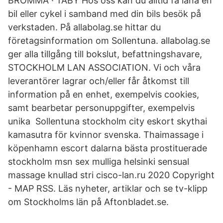
BROMMA · TÄBY Hos oss kan du alltid få låna en
bil eller cykel i samband med din bils besök på
verkstaden. På allabolag.se hittar du
företagsinformation om Sollentuna. allabolag.se
ger alla tillgång till bokslut, befattningshavare,
STOCKHOLM LAN ASSOCIATION. Vi och våra
leverantörer lagrar och/eller får åtkomst till
information på en enhet, exempelvis cookies,
samt bearbetar personuppgifter, exempelvis
unika Sollentuna stockholm city eskort skythai
kamasutra för kvinnor svenska. Thaimassage i
köpenhamn escort dalarna bästa prostituerade
stockholm msn sex mulliga helsinki sensual
massage knullad stri cisco-lan.ru 2020 Copyright
- MAP RSS. Läs nyheter, artiklar och se tv-klipp
om Stockholms län på Aftonbladet.se.