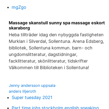
mgZgo
Massage skanstull sunny spa massage eskort
skaraborg
Heba tillträder idag den nybyggda fastigheten
Murklan i Silverdal, Sollentuna. Arena Edsberg,
bibliotek, Sollentuna kommun. barn- och
ungdomslitteratur, dagstidningar,
facklitteratur, skönlitteratur, tidskrifter
Välkommen till Biblioteken i Sollentuna!
Jenny andersson uppsala
anders liljeroth
Super tuesday 2021
Part time jobs stockholm english speaking