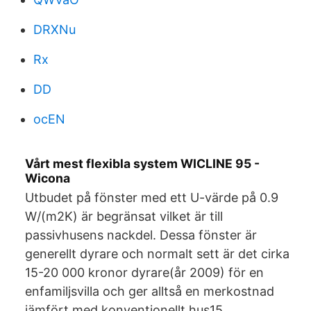
DRXNu
Rx
DD
ocEN
Vårt mest flexibla system WICLINE 95 -
Wicona
Utbudet på fönster med ett U-värde på 0.9
W/(m2K) är begränsat vilket är till
passivhusens nackdel. Dessa fönster är
generellt dyrare och normalt sett är det cirka
15-20 000 kronor dyrare(år 2009) för en
enfamiljsvilla och ger alltså en merkostnad
jämfört med konventionellt hus15.