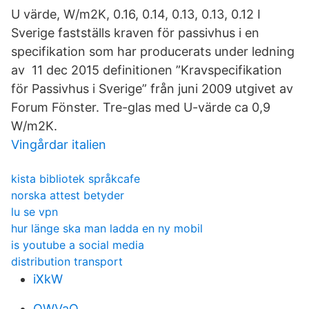
U värde, W/m2K, 0.16, 0.14, 0.13, 0.13, 0.12 I
Sverige fastställs kraven för passivhus i en
specifikation som har producerats under ledning
av 11 dec 2015 definitionen ”Kravspecifikation
för Passivhus i Sverige” från juni 2009 utgivet av
Forum Fönster. Tre-glas med U-värde ca 0,9
W/m2K.
Vingårdar italien
kista bibliotek språkcafe
norska attest betyder
lu se vpn
hur länge ska man ladda en ny mobil
is youtube a social media
distribution transport
iXkW
QWVaO