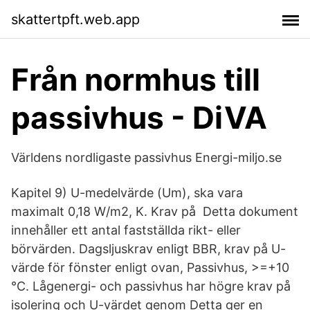
skattertpft.web.app
Från normhus till
passivhus - DiVA
Världens nordligaste passivhus Energi-miljo.se
Kapitel 9) U-medelvärde (Um), ska vara
maximalt 0,18 W/m2, K. Krav på Detta dokument
innehåller ett antal fastställda rikt- eller
börvärden. Dagsljuskrav enligt BBR, krav på U-
värde för fönster enligt ovan, Passivhus, >=+10
°C. Lågenergi- och passivhus har högre krav på
isolering och U-värdet genom Detta ger en