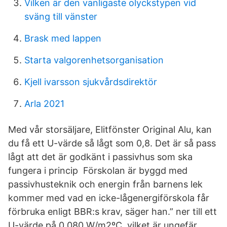
Vilken är den vanligaste olyckstypen vid
sväng till vänster
Brask med lappen
Starta valgorenhetsorganisation
Kjell ivarsson sjukvårdsdirektör
Arla 2021
Med vår storsäljare, Elitfönster Original Alu, kan
du få ett U-värde så lågt som 0,8. Det är så pass
lågt att det är godkänt i passivhus som ska
fungera i princip Förskolan är byggd med
passivhusteknik och energin från barnens lek
kommer med vad en icke-lågenergiförskola får
förbruka enligt BBR:s krav, säger han.” ner till ett
U-värde på 0,080 W/m2ºC, vilket är ungefär